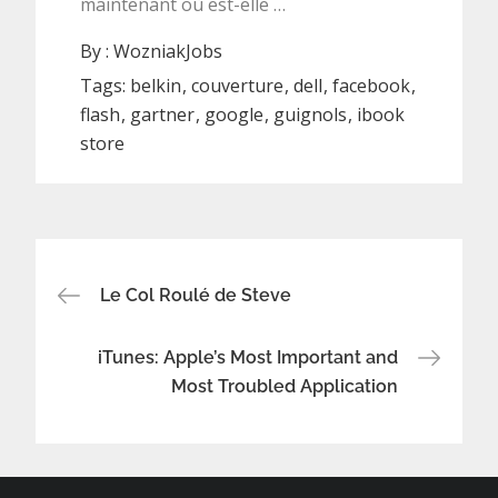
maintenant où est-elle …
By :
WozniakJobs
Tags:
belkin
couverture
dell
facebook
flash
gartner
google
guignols
ibook
store
Navigation
Le Col Roulé de Steve
de
iTunes: Apple’s Most Important and
Most Troubled Application
l’article