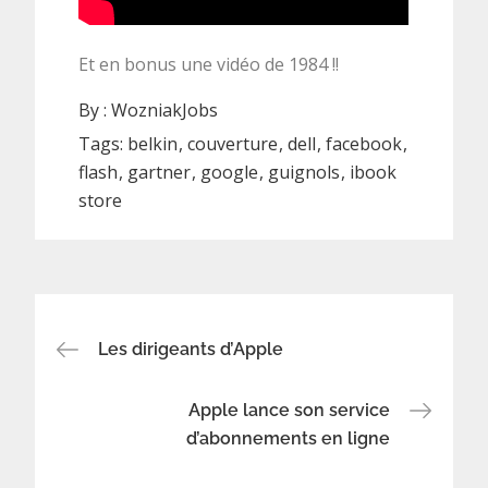
Et en bonus une vidéo de 1984 !!
By :
WozniakJobs
Tags:
belkin
couverture
dell
facebook
flash
gartner
google
guignols
ibook
store
Navigation
Les dirigeants d’Apple
de
Apple lance son service
d’abonnements en ligne
l’article