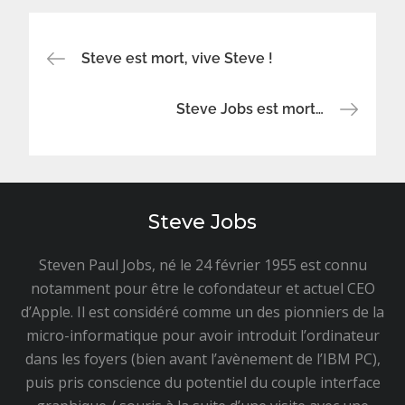
Navigation
Steve est mort, vive Steve !
de
Steve Jobs est mort…
l’article
Steve Jobs
Steven Paul Jobs, né le 24 février 1955 est connu
notamment pour être le cofondateur et actuel CEO
d’Apple. Il est considéré comme un des pionniers de la
micro-informatique pour avoir introduit l’ordinateur
dans les foyers (bien avant l’avènement de l’IBM PC),
puis pris conscience du potentiel du couple interface