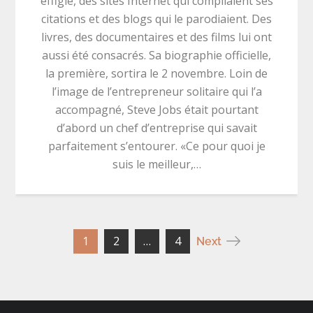
effigie, des sites Internet qui compilaient ses
citations et des blogs qui le parodiaient. Des
livres, des documentaires et des films lui ont
aussi été consacrés. Sa biographie officielle,
la première, sortira le 2 novembre. Loin de
l’image de l’entrepreneur solitaire qui l’a
accompagné, Steve Jobs était pourtant
d’abord un chef d’entreprise qui savait
parfaitement s’entourer. «Ce pour quoi je
suis le meilleur,…
Navigation
1
2
…
4
Next
des